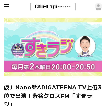
ロ
仮）Nano💜ARIGATEENA TV上位3
位で出演！渋谷クロスFM「すきラ
ジ」