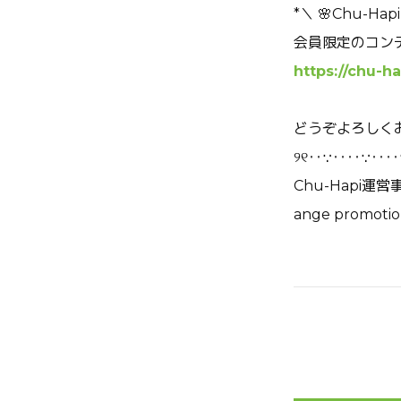
*＼ 🌸Chu-H
会員限定のコン
https://chu-h
どうぞよろしく
୨୧‥∵‥‥∵‥‥
Chu-Hapi運営
ange promoti