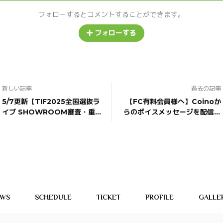
フォローするとコメントすることができます。
フォローする
新しい記事
過去の記事
5/7更新【TIF2025全国選抜ラ
【FC有料会員様へ】Coinoか
イブ SHOWROOM審査・重
らのボイスメッセージを配信し
要！】5/7審査員審査！
ました
EWS
SCHEDULE
TICKET
PROFILE
GALLE