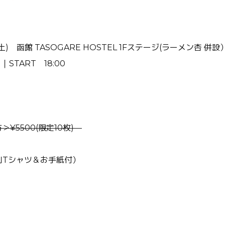
土) 函館 TASOGARE HOSTEL 1Fステージ(ラーメン杏 併設
｜START 18:00
＞¥5500(限定10枚)
特別Tシャツ＆お手紙付）