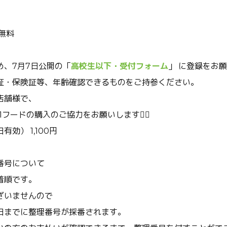
場無料
め、7月7日公開の「
高校生以下・受付フォーム
」 に登録をお
証・保険証等、年齢確認できるものをご持参ください。
店舗様で、
1フードの購入のご協力をお願いします🙇‍♀️
効） 1,100
円
番号について
着順です。
ざいませんので
日までに整理番号が採番されます。