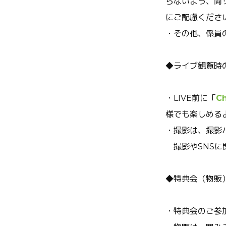
らないよう、両
にご配慮くださ
・その他、係員
◆ライブ観覧時
・LIVE前に「
C
様でも楽しめる
・撮影は、撮影
撮影やSNSに
◆特典会（物販
・特典会のご参