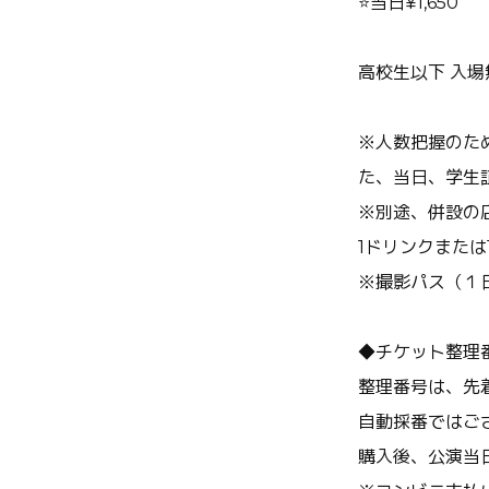
⭐️当日¥1,650
高校生以下 入
※人数把握のた
た、当日、学生
※別途、併設の
1ドリンクまたは
※撮影パス（１日有
◆チケット整理
整理番号は、先
自動採番ではご
購入後、公演当