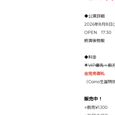
◆公演詳細
2026年8月8日(
OPEN 17:30 
終演後物販
◆料金
🌟
VIP優先＜前方
㊗️完売御礼
（Coino生誕
販売中！
⭐️前売¥1,100